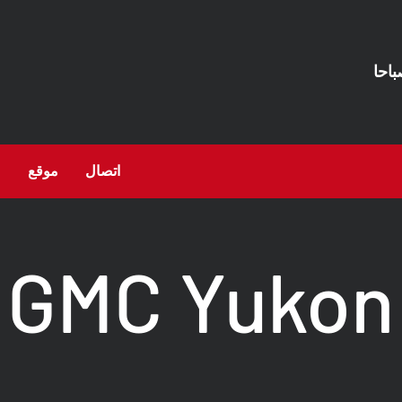
اتصال
موقع
ع
GMC Yukon