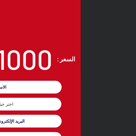
1000
: السعر