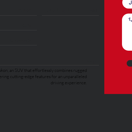
Red
اللون الداخلي
Yukon
SUV
Automatic
: الوصف
on, an SUV that effortlessly combines rugged
fering cutting-edge features for an unparalleled
driving experience.