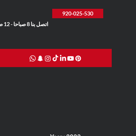
920-025-530
اتصل بنا 8 صباحا - 12 صباحا