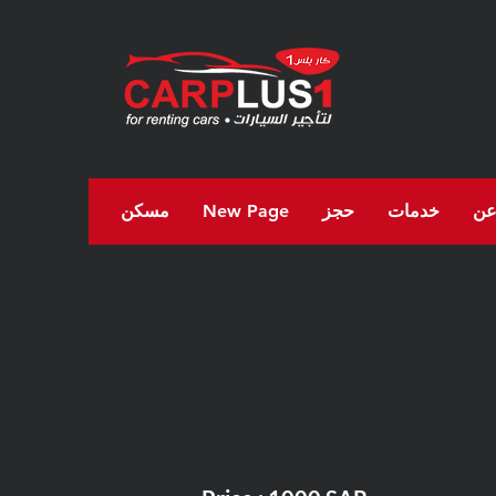
ن
خدمات
حجز
New Page
مسكن